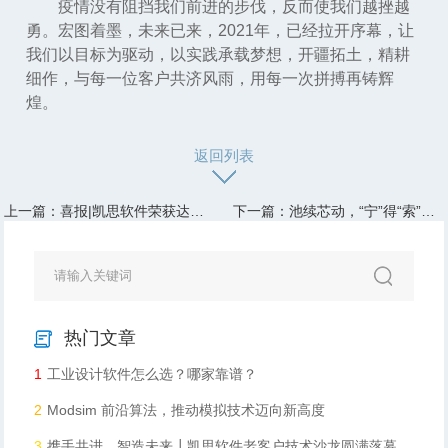
疫情没有阻挡我们前进的步伐，反而使我们越挫越
勇。宏图着墨，未来已来，2021年，已经拉开序幕，让
我们以目标为驱动，以实践承载梦想，开疆拓土，精耕
细作，与每一位客户共济风雨，用每一次拼搏再铸辉
煌。
返回列表
上一篇：喜报|凯思软件荣获达索系统“铂金代理商“和”Fast Growth Award“奖项
下一篇：池续芯动，“宁”得“索”愿——祝贺ATL达索系统PLM项目成功上线
热门文章
1
工业设计软件怎么选？哪家靠谱？
2
Modsim 前沿算法，推动模拟技术迈向新高度​
3
携手共进，智造未来┃凯思软件老客户技术沙龙圆满落幕