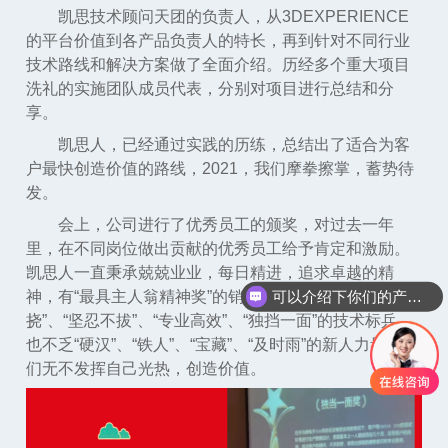
凯思技术顾问天团的负责人，从3DEXPERIENCE
的平台价值到各产品负责人的特长，再到针对不同行业
技术路线和解决方案做了全面介绍。历经多个重大项目
洗礼的实施团队成员代表，分别对项目进行总结和分
享。
凯思人，已经通过实践的历练，总结出了适合为客
户最快创造价值的路线，2021，我们摩拳擦掌，蓄势待
发。
会上，公司进行了优秀员工的颁奖，对过去一年
里，在不同岗位做出贡献的优秀员工给予肯定和激励。
凯思人一直秉承兢兢业业，每日精进，追求卓越的精
神，有“最具主人翁精神奖”的销售精英，有“百折不
可以介绍下你们的产品么
挠”、“坚忍不拔”、“专业高效”、“独挡一面”的技术标兵，
也不乏“硬汉”、“铁人”、“宝藏”、“及时雨”的新人力量，他
们无不发挥自己光热，创造价值。