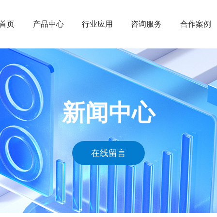
首页
产品中心
行业应用
咨询服务
合作案例
ENOVIA
工业设备
管理规划
凯思案例
CATIA
汽车与交通运输
技术服务
工业设备
SIMULIA
包装消费品与零售
应用实施
船舶与海
新闻中心
BIOVIA
高科技
运营维护
高科技
DELMIA
生命科学与医疗保健
汽车与交
GEOVIA
建筑、工程与施工
包装消费
在线留言
EXALEAD
航空航天与国防
生命科学
凯思产品
船舶与海洋工程
航空航天
能源与材料
建筑工程