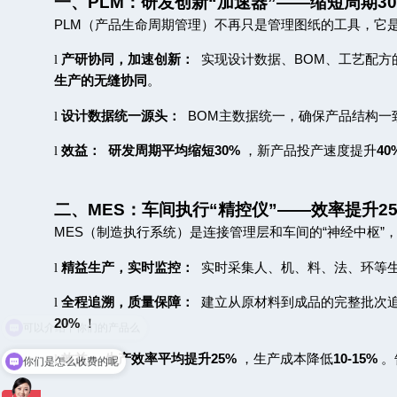
一、
PLM
：研发创新
“
加速器
”——
缩短周期
3
PLM
（产品生命周期管理）不再只是管理图纸的工具，它
l
产研协同，加速创新：
实现设计数据、
BOM
、工艺配方
生产的无缝协同
。
l
设计数据统一源头：
BOM
主数据统一，确保产品结构一
l
效益：
研发周期平均缩短
30%
，新产品投产速度提升
40
二、
MES
：车间执行
“
精控仪
”——
效率提升
2
MES
（制造执行系统）是连接管理层和车间的
“
神经中枢
”
l
精益生产，实时监控：
实时采集人、机、料、法、环等
l
全程追溯，质量保障：
建立从原材料到成品的完整批次
20%
！
l
效益：
生产效率平均提升
25%
，生产成本降低
10-15%
。
你们是怎么收费的呢