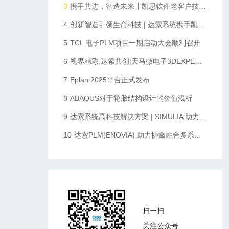
3
携手共进，智造未来┃凯思软件老客户技术沙龙圆满落幕
4
创新智造引领生命科技 | 达索系统携手凯思软件助力华大智造数字化升级
5
TCL 电子PLM项目一期启动大会顺利召开
6
视界精彩,达索共创|天马微电子3DEXPERIENCE平台启动会顺利召开
7
Eplan 2025平台正式发布
8
ABAQUS对于轮胎结构设计的价值浅析
9
达索系统高科技解决方案 | SIMULIA 助力折叠屏手机创新设计
10
达索PLM(ENOVIA) 助力协鑫融合多系统多部门协同统一数据化管理，完成向数字化企业转型的重要一步
扫一扫
关注公众号