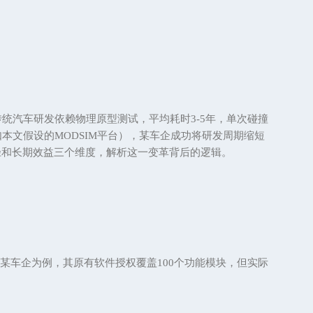
传统汽车研发依赖物理原型测试，平均耗时
3-5年，单次碰撞
本文假设的MODSIM平台），某车企成功将研发周期缩短
径和长期效益三个维度，解析这一变革背后的逻辑。
以某车企为例，其原有软件授权覆盖100个功能模块，但实际