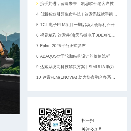
3
携手共进，智造未来┃凯思软件老客户技术沙龙圆满落幕
4
创新智造引领生命科技 | 达索系统携手凯思软件助力华大智造数字化升级
5
TCL 电子PLM项目一期启动大会顺利召开
6
视界精彩,达索共创|天马微电子3DEXPERIENCE平台启动会顺利召开
7
Eplan 2025平台正式发布
8
ABAQUS对于轮胎结构设计的价值浅析
9
达索系统高科技解决方案 | SIMULIA 助力折叠屏手机创新设计
10
达索PLM(ENOVIA) 助力协鑫融合多系统多部门协同统一数据化管理，完成向数字化企业转型的重要一步
扫一扫
关注公众号