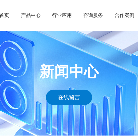
首页
产品中心
行业应用
咨询服务
合作案例
ENOVIA
工业设备
管理规划
凯思案例
CATIA
汽车与交通运输
技术服务
工业设备
SIMULIA
包装消费品与零售
应用实施
船舶与海
新闻中心
BIOVIA
高科技
运营维护
高科技
DELMIA
生命科学与医疗保健
汽车与交
GEOVIA
建筑、工程与施工
包装消费
在线留言
EXALEAD
航空航天与国防
生命科学
凯思产品
船舶与海洋工程
航空航天
能源与材料
建筑工程