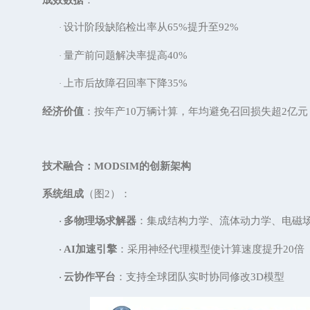
设计阶段缺陷检出率从
65%提升至92%
·
量产前问题解决率提高
40%
·
上市后故障召回率下降
35%
·
经济价值
：按年产
10万辆计算，年均避免召回损失超2亿
技术融合：
MODSIM的创新架构
系统组成
（图
2
）：
多物理场求解器
：集成结构力学、流体动力学、电磁
·
AI加速引擎
：采用神经代理模型使计算速度提升
20倍
·
云协作平台
：支持全球团队实时协同修改
3D模型
·