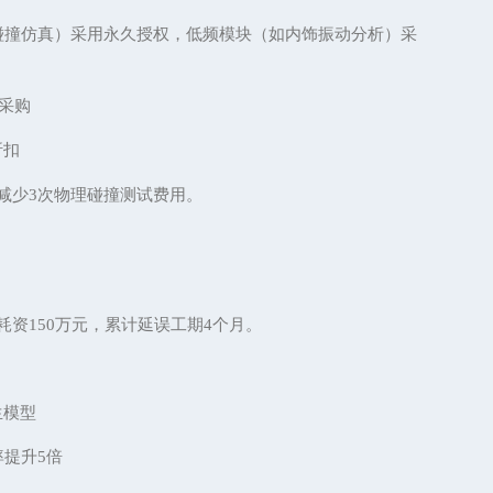
碰撞仿真）采用永久授权，低频模块（如内饰振动分析）采
件采购
折扣
于减少3次物理碰撞测试费用。
耗资150万元，累计延误工期4个月。
生模型
率提升
5倍