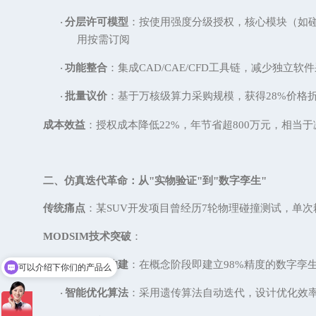
分层许可模型
：按使用强度分级授权，核心模块（如
·
用按需订阅
功能整合
：集成
CAD/CAE/CFD工具链，减少独立软
·
批量议价
：基于万核级算力采购规模，获得
28%价格
·
成本效益
：授权成本降低
22%，年节省超800万元，相当
二、仿真迭代革命：从
"实物验证"到"数字孪生"
传统痛点
：某
SUV开发项目曾经历7轮物理碰撞测试，单次
MODSIM技术突破
：
虚拟原型构建
：在概念阶段即建立
98%精度的数字孪
·
你们是怎么收费的呢
智能优化算法
：采用遗传算法自动迭代，设计优化效
·