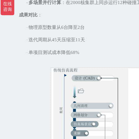
多场景并行计算
：在
2000核集群上同步运行12种碰撞
·
成果对比
：
物理原型数量从
6台降至2台
·
迭代周期从
45天压缩至11天
·
单项目测试成本降低
68%
·