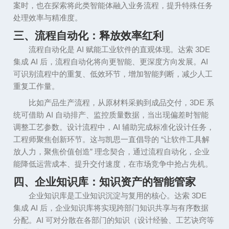
案时，也在探索将此类智能体融入业务流程，提升特殊任务
处理效率与精准度。
三、流程自动化：释放效率红利
流程自动化是
AI
赋能工业软件的直观体现。达索
3DE
集成
AI
后，流程自动化将向更智能、更深度方向发展。
AI
可识别流程中的重复、低效环节，增加智能判断，减少人工
重复工作量。
比如产品生产流程，从原材料采购到成品交付，
3DE
系
统可借助
AI
自动排产、监控质量数据，当出现偏差时智能
调整工艺参数。设计流程中，
AI
辅助完成标准化设计任务，
工程师聚焦创新环节。这与凯思一直倡导的
“
让软件工具解
放人力，聚焦价值创造
”
理念契合，通过流程自动化，企业
能降低运营成本、提升交付速度，在市场竞争中抢占先机。
四、企业知识库：知识资产的智能管家
企业知识库是工业知识沉淀与复用的核心。达索
3DE
集成
AI
后，企业知识库将实现跨部门知识共享与有序数据
分配。
AI
可对分散在各部门的知识（设计经验、工艺诀窍等