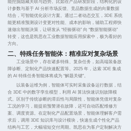
能挖掘隐藏关联与趋势。比如在产品研发阶段，结构化的设
计参数与基于
AI
分析市场反馈、竞品数据生成的向量数据
结合，可智能优化设计方案。通过二者动态交互，
3DE
系统
能更精准预测设计变更对性能、成本的影响，辅助工程师快
速做出智能决策，让研发从
“
经验驱动
”
向
“
数据智能驱动
”
转变，这也是凯思在工业数据智能应用探索中，极为看好的
方向。
二、特殊任务智能体：精准应对复杂场景
工业场景中，存在诸多特殊、复杂任务，如高端装备故
障诊断、定制化产品快速配置等。
2025
年，达索
3DE
集成
的
AI
特殊任务智能体将成为
“
解题关键
”
。
以装备运维为例，智能体可实时采集设备运行数据，结
合
3DE
中的数字孪生模型，利用
AI
算法快速识别故障模
式。区别于传统诊断的滞后性与局限性，智能体凭借对复杂
工况的学习，能提前预警潜在故障，还可自动匹配维修方
案、调度资源。在定制化产品配置场景，智能体理解客户需
求后，调用
3DE
知识库与设计模块，快速生成个性化产品
结构与工艺，大幅缩短交付周期。凯思在为客户定制解决方