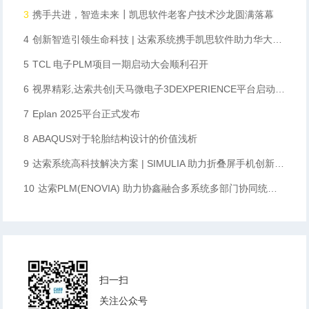
3
携手共进，智造未来┃凯思软件老客户技术沙龙圆满落幕
4
创新智造引领生命科技 | 达索系统携手凯思软件助力华大智造数字化升级
5
TCL 电子PLM项目一期启动大会顺利召开
6
视界精彩,达索共创|天马微电子3DEXPERIENCE平台启动会顺利召开
7
Eplan 2025平台正式发布
8
ABAQUS对于轮胎结构设计的价值浅析
9
达索系统高科技解决方案 | SIMULIA 助力折叠屏手机创新设计
10
达索PLM(ENOVIA) 助力协鑫融合多系统多部门协同统一数据化管理，完成向数字化企业转型的重要一步
扫一扫
关注公众号