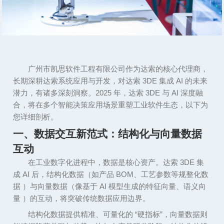
广州市凯思软件工程有限公司
作为达索的核心代理商
，
长期深耕达索系统应用与开发，对达索
3DE
集成
AI
的未来
潜力，有诸多深刻洞察。
2025
年，达索
3DE
与
AI
深度融
合，将在多个智能决策应用场景重塑工业软件生态，以下为
您详细剖析。
一、数据交互新范式：结构化与向量数据
互动
在工业数字化进程中，数据是核心资产。达索
3DE
集
成
AI
后，结构化数据（如产品
BOM
、工艺参数等规整化数
据 ）与向量数据（像基于
AI
模型生成的特征向量、语义向
量 ）的互动，将突破传统数据应用边界。
结构化数据提供精准、可量化的
“
硬指标
”
，向量数据则