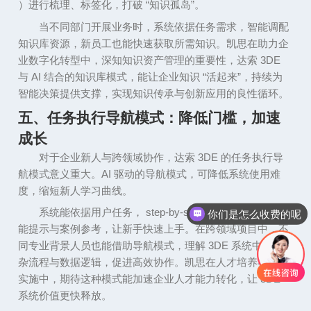
）进行梳理、标签化，打破
“
知识孤岛
”
。
当不同部门开展业务时，系统依据任务需求，智能调配
知识库资源，新员工也能快速获取所需知识。凯思在助力企
业数字化转型中，深知知识资产管理的重要性，达索
3DE
与
AI
结合的知识库模式，能让企业知识
“
活起来
”
，持续为
智能决策提供支撑，实现知识传承与创新应用的良性循环。
五、任务执行导航模式：降低门槛，加速
成长
对于企业新人与跨领域协作，达索
3DE
的任务执行导
航模式意义重大。
AI
驱动的导航模式，可降低系统使用难
度，缩短新人学习曲线。
系统能依据用户任务，
step-by-step
引导操作，结合智
你们是怎么收费的呢
能提示与案例参考，让新手快速上手。在跨领域项目中，不
同专业背景人员也能借助导航模式，理解
3DE
系统中的复
杂流程与数据逻辑，促进高效协作。凯思在人才培养与项目
实施中，期待这种模式能加速企业人才能力转化，让
3DE
系统价值更快释放。