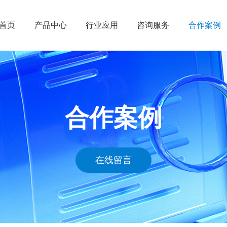
首页
产品中心
行业应用
咨询服务
合作案例
ENOVIA
工业设备
管理规划
凯思案例
CATIA
汽车与交通运输
技术服务
工业设备
SIMULIA
包装消费品与零售
应用实施
船舶与海
合作案例
BIOVIA
高科技
运营维护
高科技
DELMIA
生命科学与医疗保健
汽车与交
GEOVIA
建筑、工程与施工
包装消费
在线留言
EXALEAD
航空航天与国防
生命科学
凯思产品
船舶与海洋工程
航空航天
能源与材料
建筑工程