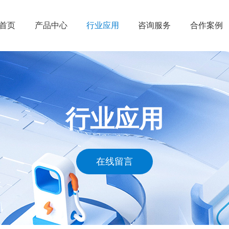
首页
产品中心
行业应用
咨询服务
合作案例
ENOVIA
工业设备
管理规划
凯思案例
CATIA
汽车与交通运输
技术服务
工业设备
SIMULIA
包装消费品与零售
应用实施
船舶与海
行业应用
BIOVIA
高科技
运营维护
高科技
DELMIA
生命科学与医疗保健
汽车与交
GEOVIA
建筑、工程与施工
包装消费
在线留言
EXALEAD
航空航天与国防
生命科学
凯思产品
船舶与海洋工程
航空航天
能源与材料
建筑工程