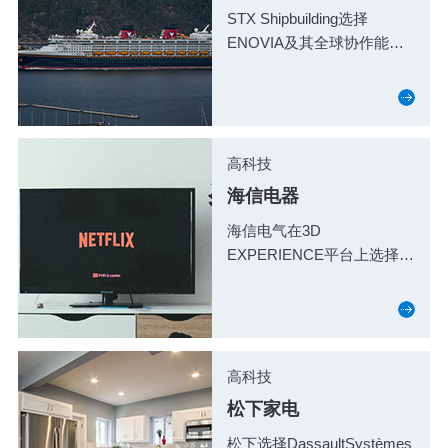
STX Shipbuilding选择
ENOVIA及其全球协作能力
为全球流程创新项目提供框
架。
高科技
海信电器
海信电气在3D
EXPERIENCE平台上选择了
DassaultSystèmes的
ENOVIA第6版（V6）应用
程序来管理产品设计数据并
改进...
高科技
松下家电
松下选择DassaultSystèmes