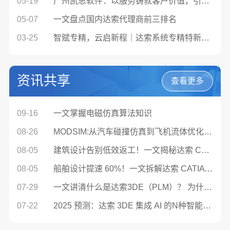
05-19
广州凯思软件：以服务铸就客户价值，引领行业前行
05-07
一文盘点国内达索代理商前三排名
03-25
智赋专精，云启新程｜达索系统专精特新企业数字化转型云峰会诚邀君至
资讯共享
查看更多
09-16
一文掌握电磁仿真算法知识
08-26
MODSIM:从汽车碰撞仿真到飞机流体优化协同设计
08-05
建筑设计告别低效返工！一文揭秘达索 CATIA 数字孪生提效逻辑
08-05
船舶设计提速 60%！一文拆解达索 CATIA 流体仿真提效路径
07-29
一文讲清什么是达索3DE（PLM）？ 为什么这么多企业离不开它？
07-22
2025 预测：达索 3DE 集成 AI 的N种智能决策应用场景